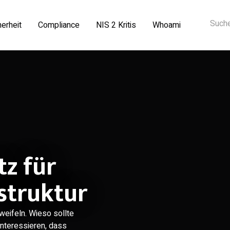
herheit
Compliance
NIS 2 Kritis
Whoami
z für
astruktur
weifeln. Wieso sollte
 interessieren, dass